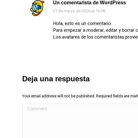
Un comentarista de WordPress
27 de marzo de 2026 at 16:08
says:
Hola, esto es un comentario.
Para empezar a moderar, editar y borrar co
Los avatares de los comentaristas provi
Deja una respuesta
Your email address will not be published. Required fields are ma
Comment