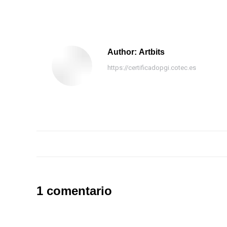
Author:
Artbits
https://certificadopgi.cotec.es
Post
navigation
1 comentario